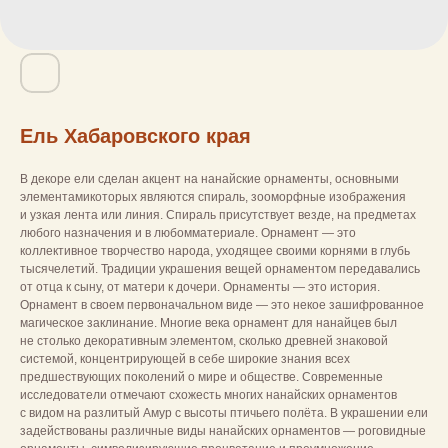
Ель Хабаровского края
В декоре ели сделан акцент на нанайские орнаменты, основными
элементамикоторых являются спираль, зооморфные изображения
и узкая лента или линия. Спираль присутствует везде, на предметах
любого назначения и в любомматериале. Орнамент — это
коллективное творчество народа, уходящее своими корнями в глубь
тысячелетий. Традиции украшения вещей орнаментом передавались
от отца к сыну, от матери к дочери. Орнаменты — это история.
Орнамент в своем первоначальном виде — это некое зашифрованное
магическое заклинание. Многие века орнамент для нанайцев был
не столько декоративным элементом, сколько древней знаковой
системой, концентрирующей в себе широкие знания всех
предшествующих поколений о мире и обществе. Современные
исследователи отмечают схожесть многих нанайских орнаментов
с видом на разлитый Амур с высоты птичьего полёта. В украшении ели
задействованы различные виды нанайских орнаментов — роговидные