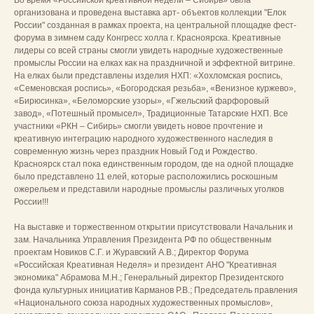
Во время «Российской креативной недели – Сибирь» была
организована и проведена выставка арт- объектов коллекции "Елок
России" созданная в рамках проекта, на центральной площадке фест-
форума в зимнем саду Конгресс холла г. Красноярска. Креативные
лидеры со всей страны смогли увидеть народные художественные
промыслы России на елках как на праздничной и эффектной витрине.
На елках были представлены изделия НХП: «Хохломская роспись,
«Семеновская роспись», «Богородская резьба», «Венизное куржево»,
«Бирюсинка», «Беломорские узоры», «Гжельский фарфоровый
завод», «Потешный промысел», Традиционные Татарские НХП. Все
участники «РКН – Сибирь» смогли увидеть новое прочтение и
креативную интеграцию народного художественного наследия в
современную жизнь через праздник Новый Год и Рождество.
Красноярск стал пока единственным городом, где на одной площадке
было представлено 11 елей, которые расположились роскошным
ожерельем и представили народные промыслы различных уголков
России!!!
На выставке и торжественном открытии присутствовали Начальник и
зам. Начальника Управления Президента РФ по общественным
проектам Новиков С.Г. и Журавский А.В.; Директор Форума
«Российская Креативная Неделя» и президент АНО "Креативная
экономика" Абрамова М.Н.; Генеральный директор Президентского
фонда культурных инициатив Карманов Р.В.; Председатель правления
«Национального союза народных художественных промыслов»,