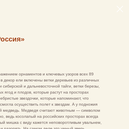
Россия»
ражением орнаментов и ключевых узоров всех 89
 в декор ели включены ветки деревьев из различных
и сибирской и дальневосточной тайги, ветки березы,
х ягод и плодов, которые растут на просторах
ребристые звездочки, которые напоминают, что
смогла осуществить полет к звездам. А у подножия
ой медведь. Медведя считают животным — символом
но, ведь косолапый на российских просторах всегда
рый мишка с виду кажется неповоротливым увальнем,
и разорять. На самом деле это умный зверь,