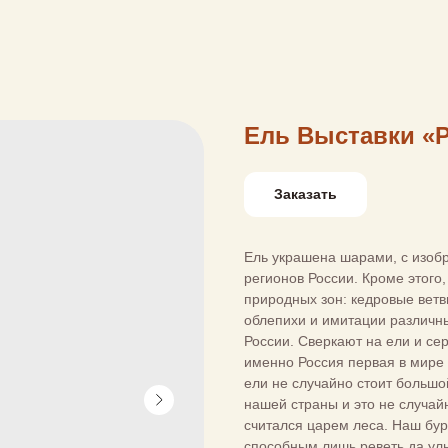
Ель Выставки «
Заказать
Ель украшена шарами, с изоб
регионов России. Кроме этого,
природных зон: кедровые ветв
облепихи и имитации различны
России. Сверкают на ели и се
именно Россия первая в мире 
ели не случайно стоит больш
нашей страны и это не случай
считался царем леса. Наш бу
способным лишь реветь да уль