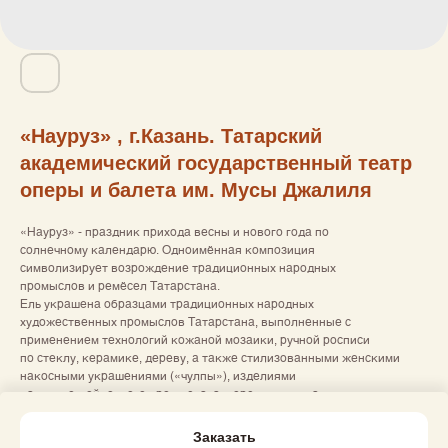
«Науруз» ‚ г.Казань. Татарский
академический государственный театр
оперы и балета им. Мусы Джалиля
«Науруз» - праздник прихода весны и нового года по
солнечному календарю. Одноимённая композиция
символизирует возрождение традиционных народных
промыслов и ремёсел Татарстана.
Ель украшена образцами традиционных народных
художественных промыслов Татарстана, выполненные с
применением технологий кожаной мозаики, ручной росписи
по стеклу, керамике, дереву, а также стилизованными женскими
накосными украшениями («чулпы»), изделиями
валяльно-войлочного промысла, авторскими куклами в
традиционных татарских костюмах.
Заказать