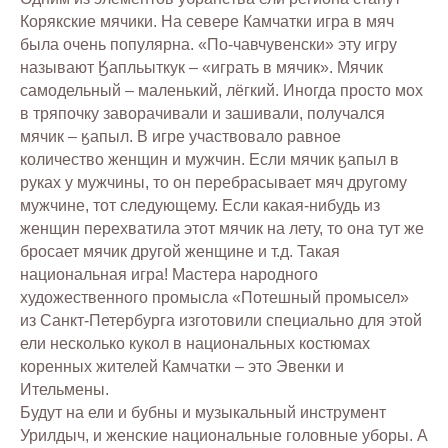
Корякские мячики. На севере Камчатки игра в мяч
была очень популярна. «По-чавчувенски» эту игру
называют Ӄапльыткук – «играть в мячик». Мячик
самодельный – маленький, лёгкий. Иногда просто мох
в тряпочку заворачивали и зашивали, получался
мячик – ӄапыл. В игре участвовало равное
количество женщин и мужчин. Если мячик ӄапыл в
руках у мужчины, то он перебрасывает мяч другому
мужчине, тот следующему. Если какая-нибудь из
женщин перехватила этот мячик на лету, то она тут же
бросает мячик другой женщине и т.д. Такая
национальная игра! Мастера народного
художественного промысла «Потешный промысел»
из Санкт-Петербурга изготовили специально для этой
ели несколько кукол в национальных костюмах
коренных жителей Камчатки – это Эвенки и
Ительмены.
Будут на ели и бубны и музыкальный инструмент
Урилдыч, и женские национальные головные уборы. А