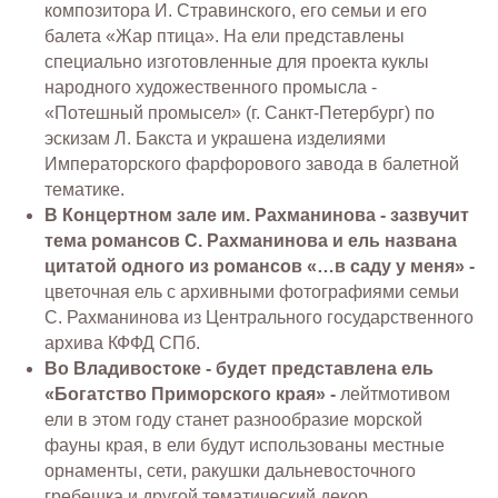
композитора И. Стравинского, его семьи и его
балета «Жар птица». На ели представлены
специально изготовленные для проекта куклы
народного художественного промысла -
«Потешный промысел» (г. Санкт-Петербург) по
эскизам Л. Бакста и украшена изделиями
Императорского фарфорового завода в балетной
тематике.
В Концертном зале им. Рахманинова - зазвучит
тема романсов С. Рахманинова и ель названа
цитатой одного из романсов «…в саду у меня» -
цветочная ель с архивными фотографиями семьи
С. Рахманинова из Центрального государственного
архива КФФД СПб.
Во Владивостоке - будет представлена ель
«Богатство Приморского края» -
лейтмотивом
ели в этом году станет разнообразие морской
фауны края, в ели будут использованы местные
орнаменты, сети, ракушки дальневосточного
гребешка и другой тематический декор.