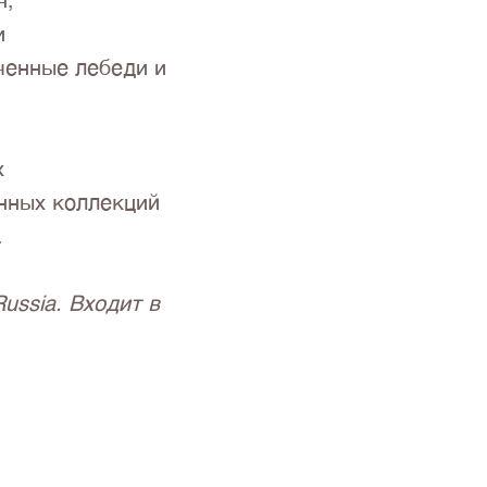
я,
и
ченные лебеди и
х
нных коллекций
.
ussia. Входит в