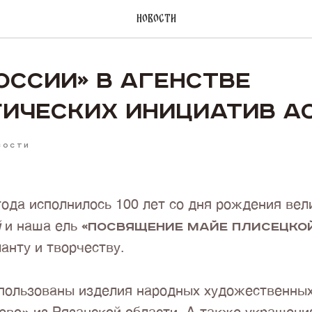
Новости
ОССИИ» в Агенстве
гических Инициатив А
ВОСТИ
года исполнилось 100 лет со дня рождения ве
й
и наша ель
«Посвящение Майе Плисецко
анту и творчеству.
спользованы изделия народных художественны