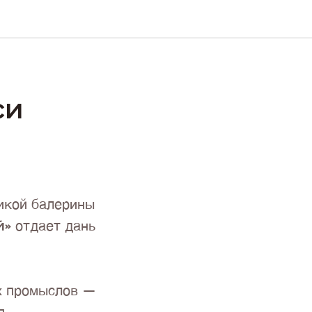
СИ
ликой балерины
й»
отдает дань
х промыслов —